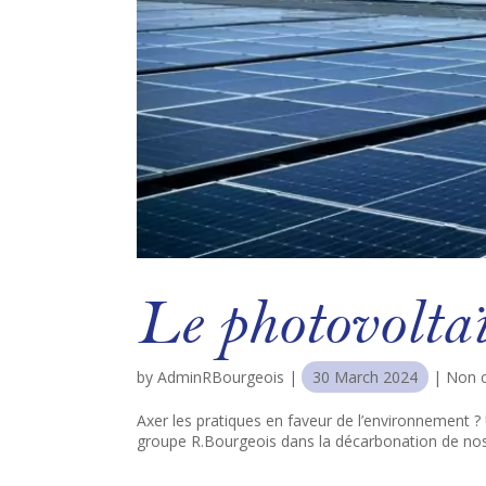
Le photovolta
by
AdminRBourgeois
|
30 March 2024
|
Non c
Axer les pratiques en faveur de l’environnement 
groupe R.Bourgeois dans la décarbonation de nos i