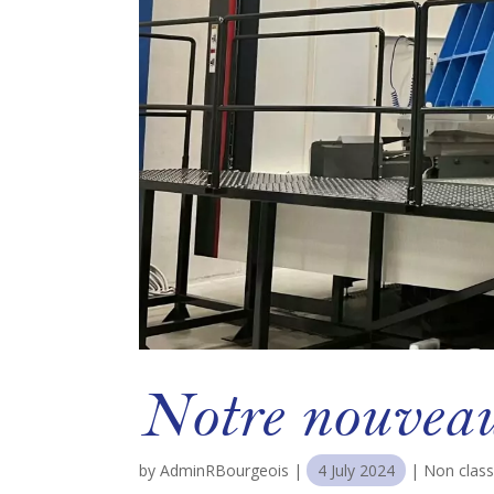
Notre nouveau 
by
AdminRBourgeois
|
4 July 2024
|
Non classi