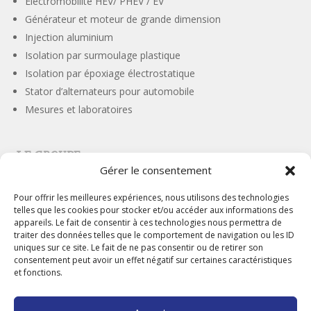
Electromobilité HEV/ PHEV / EV
Générateur et moteur de grande dimension
Injection aluminium
Isolation par surmoulage plastique
Isolation par époxiage électrostatique
Stator d’alternateurs pour automobile
Mesures et laboratoires
LE GROUPE
Gérer le consentement
Notre histoire
International
Pour offrir les meilleures expériences, nous utilisons des technologies
telles que les cookies pour stocker et/ou accéder aux informations des
Nos engagements
appareils. Le fait de consentir à ces technologies nous permettra de
Nos valeurs
traiter des données telles que le comportement de navigation ou les ID
uniques sur ce site. Le fait de ne pas consentir ou de retirer son
consentement peut avoir un effet négatif sur certaines caractéristiques
et fonctions.
Suivez-nous sur les réseaux