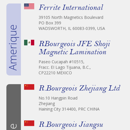
Ferrite International
39105 North Magnetics Boulevard
PO Box 399
Amerique
WADSWORTH, IL 60083-0399, USA
RBourgeois JFE Shoji
Magnetic Lamination
Paseo Cucapah #10515,
Fracc. EI Lago Tijuana, B.C.,
CP22210 MEXICO
R.Bourgeois Zhejiang Ltd
No.10 Hangpin Road
Zhejiang
Haining City 314400, PRC CHINA
R.Bourgeois Jiangsu