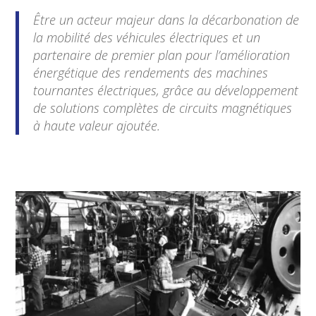
Être un acteur majeur dans la décarbonation de
la mobilité des véhicules électriques et un
partenaire de premier plan pour l’amélioration
énergétique des rendements des machines
tournantes électriques, grâce au développement
de solutions complètes de circuits magnétiques
à haute valeur ajoutée.