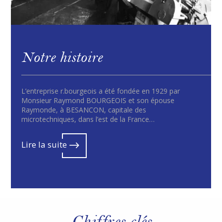
Notre histoire
L’entreprise r.bourgeois a été fondée en 1929 par
Monsieur Raymond BOURGEOIS et son épouse
Raymonde, à BESANCON, capitale des
microtechniques, dans l’est de la France…
Lire la suite
$
Chiffres clés